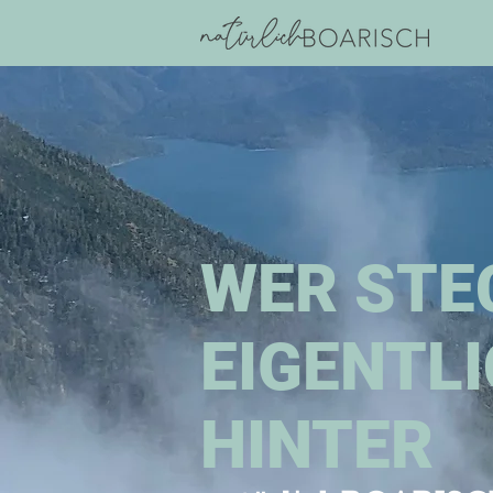
WER STE
EIGENTL
HINTER